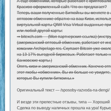
А еще обменники, которые работают с криптовалю
Красиво оформленный сайт. Что он предлагает?
Теперь ваши полученные Биткойны вы меняете в
оптовом обменнике обратно на ваш Киви, исполь
виртуальной карты QIWI Visa Virtual выданные при
или любой другой карты:
⇒ bitexch.com — (Моя партнерския ссылка) (инстр
(американский оптовый обменник, работают от и
комании Archipelago res. Скупают Bitcoin уже окол
на 13-17% выгодней биржевых. Работают только на
банковские карты.)
Опять киви и американский обменник. Конечно от
этот якобы «обменник», Вы их больше не увидите, 
которые Вы купили биткоины.»
Оригинальный текст — /sposoby-razvoda-na-dengi/
И везде эти прелестные отзывы, типа — Хороший 
Сделка по выводу наличных прошла на ура! Курье