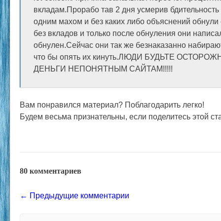
вкладам.Прорабо тав 2 дня усмерив бдительность
одним махом и без каких либо объяснений обнули
без вкладов и только после обнуления они написал
обнулен.Сейчас они так же безнаказанно набираю
что бы опять их кинуть.ЛЮДИ БУДЬТЕ ОСТОРО
ДЕНЬГИ НЕПОНЯТНЫМ САЙТАМ!!!!!
Вам понравился материал? Поблагодарить легко!
Будем весьма признательны, если поделитесь этой ста
80 комментариев
Comment navigation
← Предыдущие комментарии