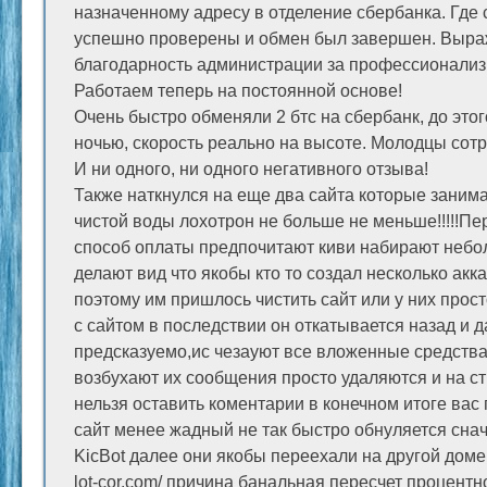
назначенному адресу в отделение сбербанка. Где
успешно проверены и обмен был завершен. Выр
благодарность администрации за профессионализм
Работаем теперь на постоянной основе!
Очень быстро обменяли 2 бтс на сбербанк, до этог
ночью, скорость реально на высоте. Молодцы сот
И ни одного, ни одного негативного отзыва!
Также наткнулся на еще два сайта которые заним
чистой воды лохотрон не больше не меньше!!!!!Пер
способ оплаты предпочитают киви набирают небо
делают вид что якобы кто то создал несколько акка
поэтому им пришлось чистить сайт или у них прос
с сайтом в последствии он откатывается назад и д
предсказуемо,ис чезауют все вложенные средства 
возбухают их сообщения просто удаляются и на ст
нельзя оставить коментарии в конечном итоге вас 
сайт менее жадный не так быстро обнуляется сна
KicBot далее они якобы переехали на другой дом
lot-cor.com/ причина банальная пересчет процентн