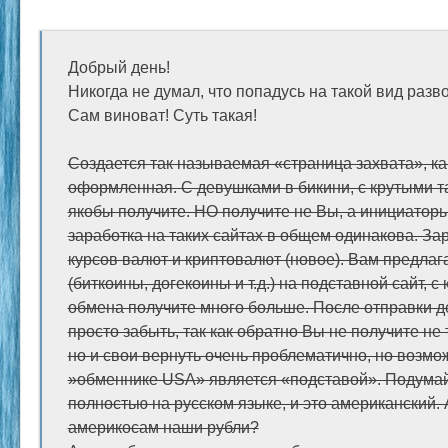
Добрый день!
Никогда не думал, что попадусь на такой вид разво
Сам виноват! Суть такая!
Создается так называемая «страница захвата», ка
оформленная. С девушками в бикини, с крутыми т
якобы получите. НО получите не Вы, а инициатор
заработка на таких сайтах в общем одинакова. За
курсов валют и криптовалют (новое). Вам предлаг
(биткоины, догекоины и т.д.) на подставной сайт, с
обмена получите много больше. После отправки де
просто забыть, так как обратно Вы не получите не
но и свои вернуть очень проблематично, но возмож
»обменнике USA» является «подставой». Подумай
полностью на русском языке, и это американский.
америкосам наши рубли?