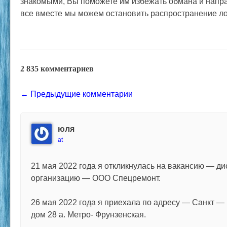
знакомыми, Вы поможете им избежать обмана и напра
все вместе мы можем остановить распространение ло
2 835 комментариев
Comment navigation
← Предыдущие комментарии
юля
at
21 мая 2022 года я откликнулась на вакансию — ди
организацию — ООО Спецремонт.
26 мая 2022 года я приехала по адресу — Санкт — 
дом 28 а. Метро- Фрунзенская.