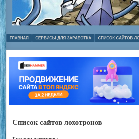
Menu
SKIP TO CONTENT
ГЛАВНАЯ
СЕРВИСЫ ДЛЯ ЗАРАБОТКА
СПИСОК САЙТОВ Л
Список сайтов лохотронов
Биткоин-лохотроны