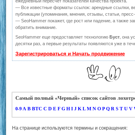
ежедневный пересчет показателей качества проекта.
— Все известные форматы ссылок: арендные ссылки, в
публикации (упоминания, мнения, отзывы, статьи, пресс
— SeoHammer покажет, где рост или падение, а также за
обратить внимание.
SeoHammer еще предоставляет технологию
Буст
, она 
десятки раз, а первые результаты появляются уже в теч
Зарегистрироваться и Начать продвижение
Самый полный «Черный» список сайтов лохотр
0-9
A
B
BTC
C
D
E
F
G
H
I
J
K
L
M
N
O
P
Q
R
S
T
U V 
На странице используются термины и сокращения: