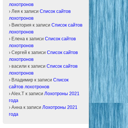
лохотронов
Лея
к записи
Список сайтов
лохотронов
Виктория
к записи
Список сайтов
лохотронов
Елена
к записи
Список сайтов
лохотронов
Сергей
к записи
Список сайтов
лохотронов
васили
к записи
Список сайтов
лохотронов
Владимир
к записи
Список
сайтов лохотронов
Alex.T
к записи
Лохотроны 2021
года
Анна
к записи
Лохотроны 2021
года