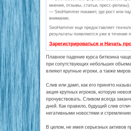
мнения, отзывы, статьи, пресс-релизы).
— SeoHammer покажет, где рост или пад
внимание.
SeoHammer еще предоставляет технол
результаты появляются уже в течение п
Зарегистрироваться и Начать пр
Плавное падение курса биткоина чаще
при сопутствующих небольших объемах
влияют крупные игроки, а также миров
Слив или дамп, как его принято назы
акция крупных игроков, которую невоз
прочувствовать. Сливом всегда закан
дней. Как правило, будущий слив отл
негативными новостями и стремлением
В целом, не имея серьезных активов п