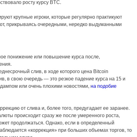
ствовало росту курсу BTC.
ируют крупные игроки, которые регулярно практикуют
ют, прикрываясь очередными, нередко выдуманными
ное понижение или повышение курса после,
ения.
несрочный слив, в ходе которого цена Bitcoin
ив, в свою очередь — это резкое падение курса на 15 и
 дампом или очень плохими новостями,
на подобие
рекцию от слива и, более того, предугадает ее заранее.
алюты происходит сразу же после умеренного роста,
ожет продолжаться. Однако, если в определенный
аблюдается «коррекция» при больших объемах торгов, то