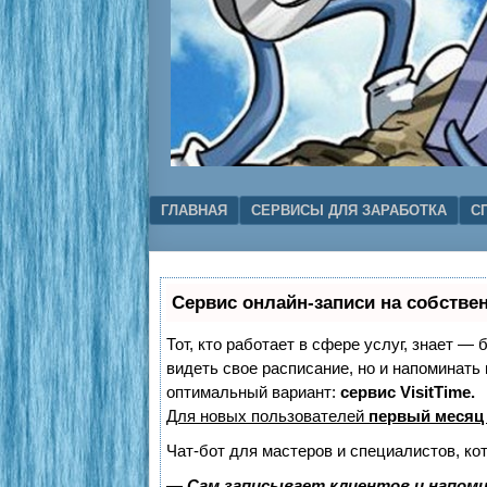
Menu
SKIP TO CONTENT
ГЛАВНАЯ
СЕРВИСЫ ДЛЯ ЗАРАБОТКА
С
Сервис онлайн-записи на собстве
Тот, кто работает в сфере услуг, знает — 
видеть свое расписание, но и напоминат
оптимальный вариант:
сервис VisitTime.
Для новых пользователей
первый месяц
Чат-бот для мастеров и специалистов, ко
—
Сам записывает клиентов и напоми