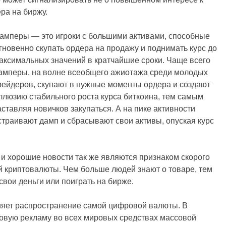
ра на биржу.
амперы — это игроки с большими активами, способные
гновенно скупать ордера на продажу и поднимать курс до
аксимальных значений в кратчайшие сроки. Чаще всего
амперы, на волне всеобщего ажиотажа среди молодых
рейдеров, скупают в нужные моменты ордера и создают
ллюзию стабильного роста курса биткоина, тем самым
аставляя новичков закупаться. А на пике активности
страивают дамп и сбрасывают свои активы, опуская курс
и хорошие новости так же являются признаком скорого
ой криптовалюты. Чем больше людей знают о товаре, тем
свои деньги или поиграть на бирже.
влияет распространение самой цифровой валюты. В
совую рекламу во всех мировых средствах массовой