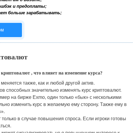
эшбэк и предоплаты;
ает больше зарабатывать;
ом
птовалют
х криптовалют , что влияет на изменение курса?
меняется также, как и любой другой актив.
ов способных значительно изменять курс криптовалют.
ример на бирже Exmo, один только «бык» с несколькими
ьно изменить курс в желаемую ему сторону. Также ему в
».
тет только в случае повышения спроса. Если игроки готовы
ться.
то может сигнализировать не о повышенном интересе к