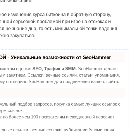
тальном сливе.
чное изменение курса биткоина в обратную сторону,
енной серьезной проблемой при игре на отскоках и
я не знание дна, то есть минимальной точки падения
жно закупаться.
Й - Уникальные возможности от SeoHammer
пакетам оценки:
SEO, Трафик и SMM.
SeoHammer делает
ым занятием. Ссылки, вечные ссылки, статьи, упоминания,
уму потенциал SeoHammer для продвижения вашего сайта.
уальный подбор запросов, покупка самых лучших ссылок с
ирж ссылок.
к по более чем 100 показателям и ежедневный пересчет
дные ссылки, вечные ссылки, публикации (упоминания,