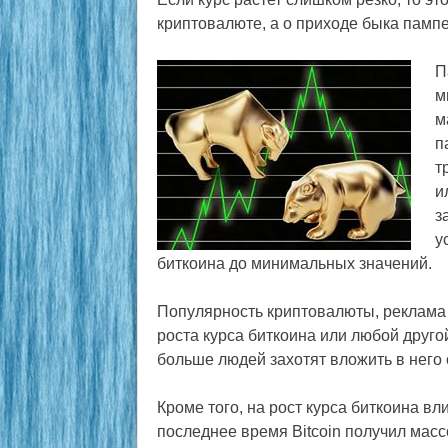
криптовалюте, а о приходе быка пампе
П
м
м
п
т
и
з
у
биткоина до минимальных значений.
Популярность криптовалюты, реклама 
роста курса биткоина или любой друг
больше людей захотят вложить в него 
Кроме того, на рост курса биткоина 
последнее время Bitcoin получил мас