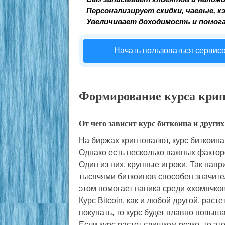
—
Персонализирует скидки, чаевые, к
—
Увеличивает доходимость и помог
Начать пользоваться сервис
Формирование курса кри
От чего зависит курс биткоина и други
На биржах криптовалют, курс биткоина 
Однако есть несколько важных фактор
Один из них, крупные игроки. Так нап
тысячями биткоинов способен значител
этом помогает паника среди «хомячков
Курс Bitcoin, как и любой другой, рас
покупать, то курс будет плавно повыша
Если курс растет слишком резко, то э