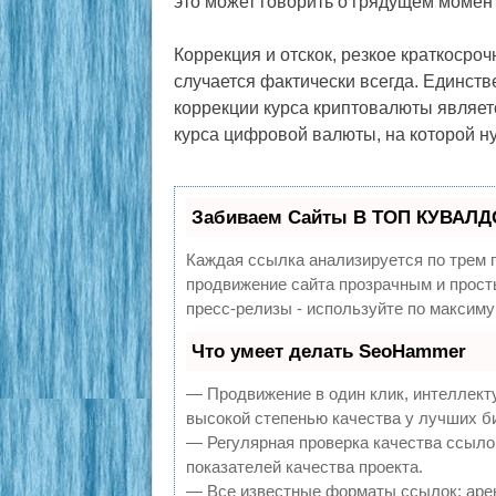
это может говорить о грядущем момен
Коррекция и отскок, резкое краткосро
случается фактически всегда. Единств
коррекции курса криптовалюты являетс
курса цифровой валюты, на которой ну
Забиваем Сайты В ТОП КУВАЛДО
Каждая ссылка анализируется по трем 
продвижение сайта прозрачным и прост
пресс-релизы - используйте по максим
Что умеет делать SeoHammer
— Продвижение в один клик, интеллект
высокой степенью качества у лучших б
— Регулярная проверка качества ссыло
показателей качества проекта.
— Все известные форматы ссылок: арен