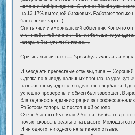
комании Archipelago res. Скупают Bitcoin уже окол
на 13-17% выгодней биржевых. Работают только на
банковские карты.)
Опять киви и американский обменник. Конечно от
этот якобы «обменник», Вы их больше не увидите, 
которые Вы купили биткоины.»
Оригинальный текст — /sposoby-razvoda-na-dengi/
И везде эти прелестные отзывы, типа — Хороший 
Сделка по выводу наличных прошла на ура! Курье
назначенному адресу в отделение сбербанка. Где
успешно проверены и обмен был завершен. Выр
благодарность администрации за профессионализм
Работаем теперь на постоянной основе!
Очень быстро обменяли 2 бтс на сбербанк, до этог
ночью, скорость реально на высоте. Молодцы сот
И ни одного, ни одного негативного отзыва!