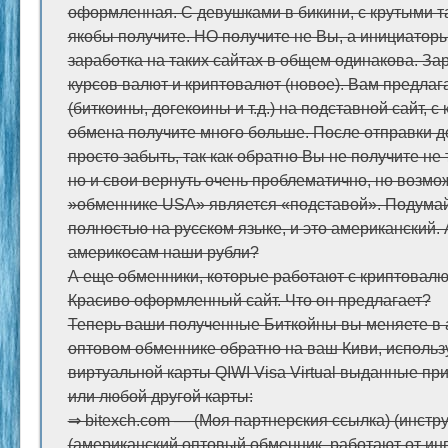
оформленная. С девушками в бикини, с крутыми т
якобы получите. НО получите не Вы, а инициатор
заработка на таких сайтах в общем одинакова. За
курсов валют и криптовалют (новое). Вам предлаг
(биткоины, догекоины и т.д.) на подставной сайт, с
обмена получите много больше. После отправки де
просто забыть, так как обратно Вы не получите не
но и свои вернуть очень проблематично, но возмож
»обменнике USA» является «подставой». Подумай
полностью на русском языке, и это американский.
америкосам наши рубли?
А еще обменники, которые работают с криптовалю
Красиво оформленный сайт. Что он предлагает?
Теперь ваши полученные Биткойны вы меняете в
оптовом обменнике обратно на ваш Киви, исполь
виртуальной карты QIWI Visa Virtual выданные при
или любой другой карты:
⇒ bitexch.com — (Моя партнерския ссылка) (инстр
(американский оптовый обменник, работают от и