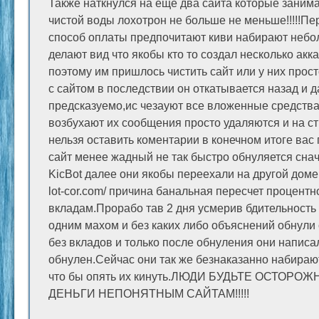
Также наткнулся на еще два сайта которые заним
чистой воды лохотрон не больше не меньше!!!!!Пер
способ оплаты предпочитают киви набирают небо
делают вид что якобы кто то создал несколько акка
поэтому им пришлось чистить сайт или у них прос
с сайтом в последствии он откатывается назад и д
предсказуемо,ис чезауют все вложенные средства 
возбухают их сообщения просто удаляются и на ст
нельзя оставить коментарии в конечном итоге вас 
сайт менее жадный не так быстро обнуляется сна
KicBot далее они якобы переехали на другой дом
lot-cor.com/ причина банальная пересчет процентн
вкладам.Прорабо тав 2 дня усмерив бдительность
одним махом и без каких либо объяснений обнули
без вкладов и только после обнуления они написал
обнулен.Сейчас они так же безнаказанно набираю
что бы опять их кинуть.ЛЮДИ БУДЬТЕ ОСТОРО
ДЕНЬГИ НЕПОНЯТНЫМ САЙТАМ!!!!!