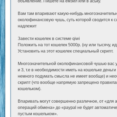
объявление. Пишете на емэйл или в аську.
Вам там впаривают какую-нибудь многозначитель
околофинансовую чушь, суть которой сводится к 
надлежит
Завести кошелек в системе qiwi
Положить на тот кошелек 5000р. (ну или тысячу, ид
Установить на этот кошелек специальный скрипт.
Многозначительной околофинансовой чушью вас у
и 3, т.е в необходимости иметь на кошельке деньги 
немного подумать смысла не имеет вообще) и нео
скрипт (что вообще напрямую запрещено правила
кошельком).
Впаривать могут совершенно различное, от «для 
операций обмена» до «paypal не будет автоматиче
пустым кошельком».