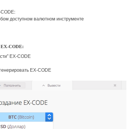
X-CODE:
бом доступном валютном инструменте
ю EX-CODE:
ести” EX-CODE
 сгенерировать EX-CODE