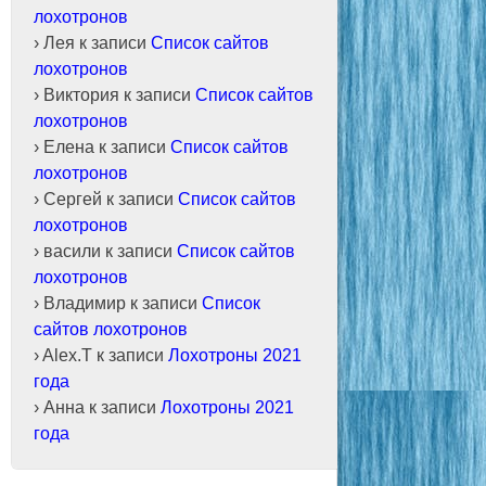
лохотронов
Лея
к записи
Список сайтов
лохотронов
Виктория
к записи
Список сайтов
лохотронов
Елена
к записи
Список сайтов
лохотронов
Сергей
к записи
Список сайтов
лохотронов
васили
к записи
Список сайтов
лохотронов
Владимир
к записи
Список
сайтов лохотронов
Alex.T
к записи
Лохотроны 2021
года
Анна
к записи
Лохотроны 2021
года