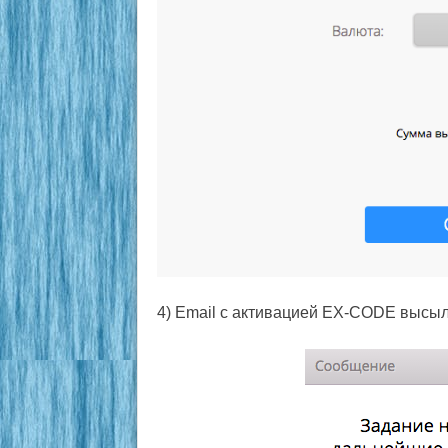
4) Email с активацией EX-CODE высыл