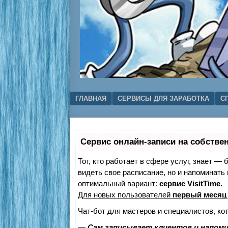
Menu
SKIP TO CONTENT
ГЛАВНАЯ
СЕРВИСЫ ДЛЯ ЗАРАБОТКА
С
Сервис онлайн-записи на собстве
Тот, кто работает в сфере услуг, знает — 
видеть свое расписание, но и напоминат
оптимальный вариант:
сервис VisitTime.
Для новых пользователей
первый месяц
Чат-бот для мастеров и специалистов, ко
—
Сам записывает клиентов и напоми